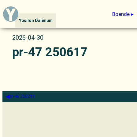
Hoppa
Boende
till
Ypsilon Dalénum
innehåll
2026-04-30
pr-47 250617
◀︎
pr-46 250211