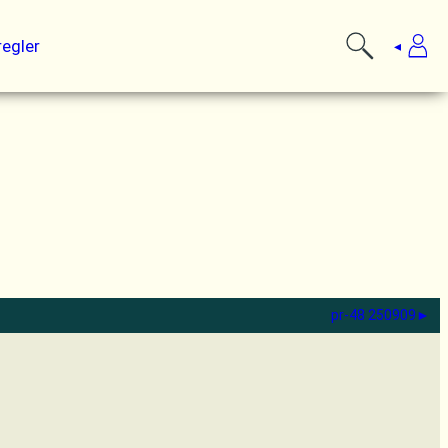
regler
pr-48 250909
►︎