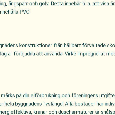
ing, ångspärr och golv. Detta innebär bl.a. att visa 
innehålla PVC.
dens konstruktioner från hållbart förvaltade skogar
räslag är förbjudna att använda. Virke impregnerat 
 märks på din elförbrukning och föreningens utgift
r hela byggnadens livslängd. Alla bostäder har indi
energieffektiva, kranar och duscharmaturer är snåls