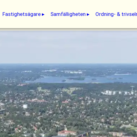
Fastighetsägare
Samfälligheten
Ordning- & trivsel