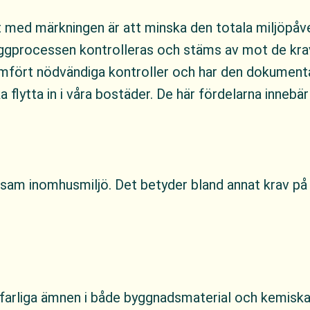
t med märkningen är att minska den totala miljöpå
yggprocessen kontrolleras och stäms av mot de kra
omfört nödvändiga kontroller och har den dokument
 flytta in i våra bostäder. De här fördelarna inneb
Skicka
am inomhusmiljö. Det betyder bland annat krav på v
ofarliga ämnen i både byggnadsmaterial och kemiska b