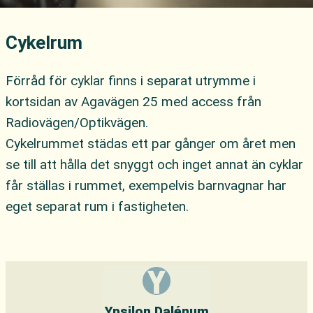
Cykelrum
Förråd för cyklar finns i separat utrymme i
kortsidan av Agavägen 25 med access från
Radiovägen/Optikvägen.
Cykelrummet städas ett par gånger om året men
Skicka
se till att hålla det snyggt och inget annat än cyklar
får ställas i rummet, exempelvis barnvagnar har
eget separat rum i fastigheten.
Ypsilon Dalénum