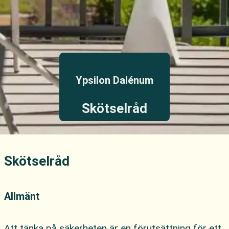
Ypsilon Dalénum
Skötselråd
Skötselråd
Allmänt
Att tänka på säkerheten är en förutsättning för ett