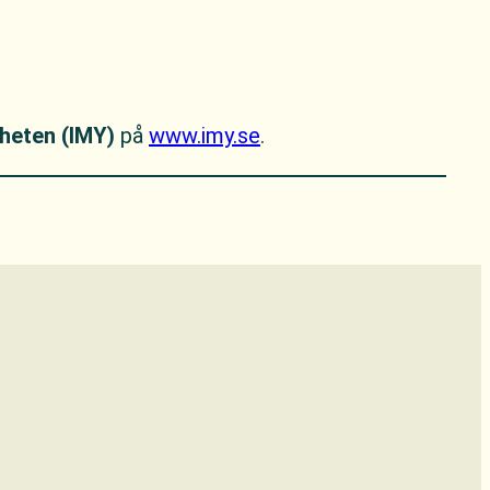
heten (IMY)
på
www.imy.se
.